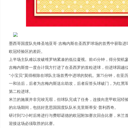
墨西哥国度队先锋圣地亚哥·吉梅内斯在圣西罗球场的首秀中获取进球
欧冠经验区的差距。
上半场主队难以攻破维罗纳紧凑的低位凝视。前45分钟，得分契机
吉梅内斯曾一度合计我方打进了在圣西罗的首粒进球，但进球因越
“小宝贝”莫得根除在球队主场首秀中进球的契机。第75分钟，在亚
一和洽后，后者为吉梅内斯送出助攻，后者应答头球破门，为红黑
第二粒进球。
米兰的施展并非完竣无瑕，但球队完成了任务，连接向意甲欧冠经验
的出场期间，包括好意思国国度队队长克里斯蒂安·普利西奇。
研讨到72小时后将进行与费耶诺德的欧冠附加赛次回合比赛，米兰首
迎接这场必须取胜的比赛。