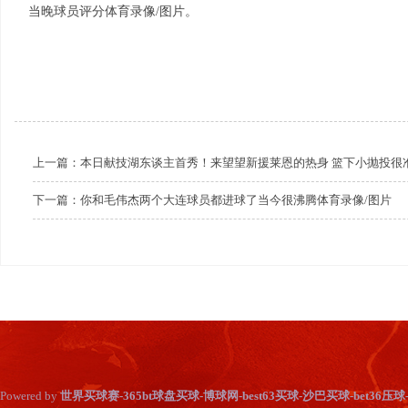
当晚球员评分体育录像/图片。
上一篇：
本日献技湖东谈主首秀！来望望新援莱恩的热身 篮下小抛投很准
下一篇：
你和毛伟杰两个大连球员都进球了当今很沸腾体育录像/图片
Powered by
世界买球赛-365bt球盘买球-博球网-best63买球-沙巴买球-bet36压