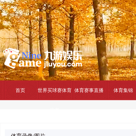
首页
世界买球赛体育
体育赛事直播
体育集锦
信息