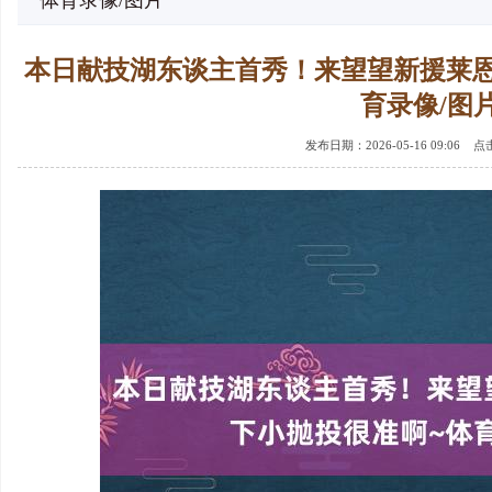
体育录像/图片
本日献技湖东谈主首秀！来望望新援莱恩
育录像/图
发布日期：2026-05-16 09:06 