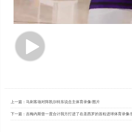
上一篇：
马刺客场对阵凯尔特东说念主体育录像/图片
下一篇：
吉梅内斯曾一度合计我方打进了在圣西罗的首粒进球体育录像/