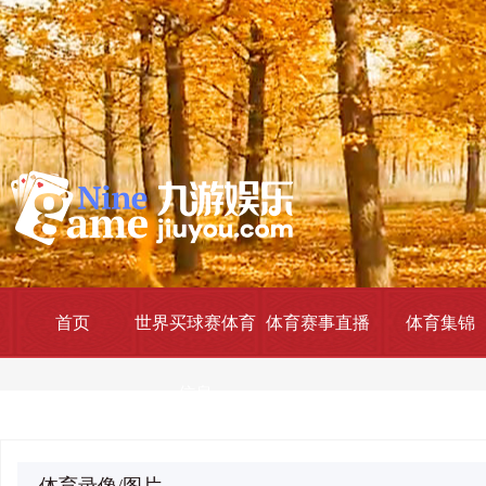
首页
世界买球赛体育
体育赛事直播
体育集锦
信息