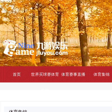
首页
世界买球赛体育
体育赛事直播
体育集锦
信息