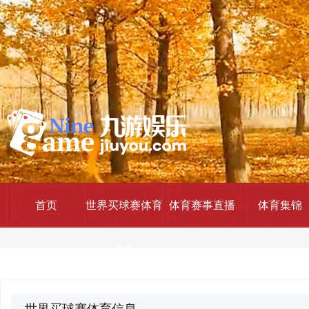
首页
世界买球赛体育
体育赛事直播
体育集锦
信息