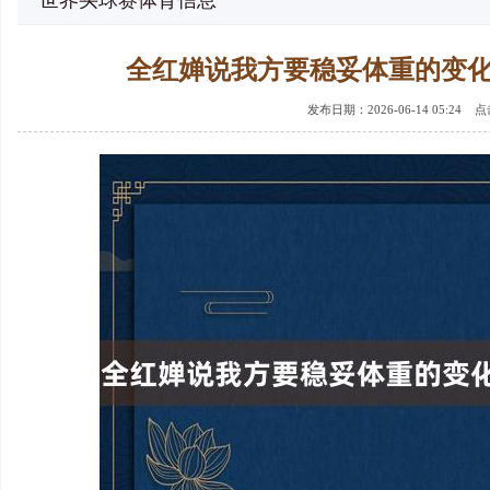
世界买球赛体育信息
全红婵说我方要稳妥体重的变
发布日期：2026-06-14 05:24 