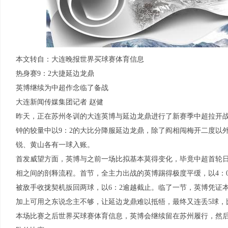
本文转自：大连晚报世界买球赛体育信息
热身赛9：2大捷延边龙鼎
英博继续为中超作念临了备战
大连新闻传媒集团记者 赵健
昨天，正在苏州冬训的大连英博与延边龙鼎进行了新赛季中超拉开战
钟的较量中以9：2的大比分降服延边龙鼎，除了阎相闯梅开二度以
锐、黄山各有一球入账。
首发威望方面，英博与之前一场比拟基本莫得变化，毕竟中超首轮
相之间的剖释流程。首节，全主力出战的英博踢得极度平缓，以4：
被敌手收拢契机扳回两球，以6：2逾越截止。临了一节，英博凭证
加上可用之东说念主不够，让延边龙鼎难以抵牾，最终又连丢5球，
本场比赛之后世界买球赛体育信息，英博会继续留在苏州履行，然