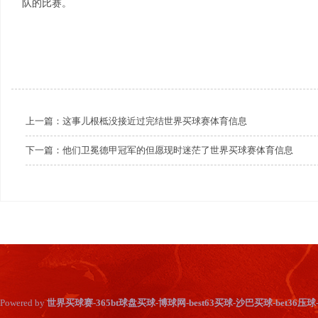
队的比赛。
上一篇：
这事儿根柢没接近过完结世界买球赛体育信息
下一篇：
他们卫冕德甲冠军的但愿现时迷茫了世界买球赛体育信息
Powered by
世界买球赛-365bt球盘买球-博球网-best63买球-沙巴买球-bet36压