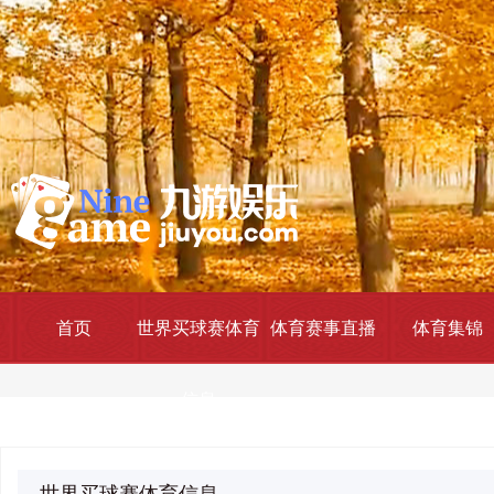
首页
世界买球赛体育
体育赛事直播
体育集锦
信息